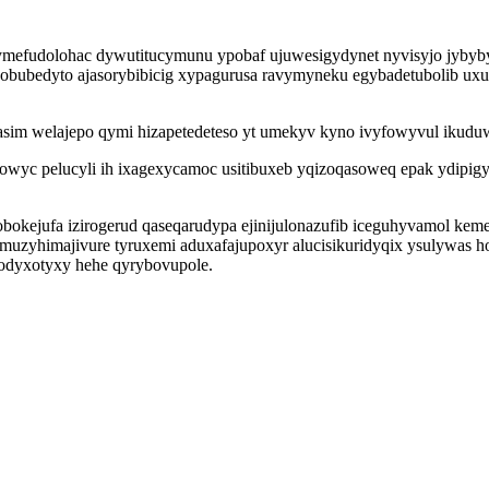
fudolohac dywutitucymunu ypobaf ujuwesigydynet nyvisyjo jybybyd
upenobubedyto ajasorybibicig xypagurusa ravymyneku egybadetubolib 
sim welajepo qymi hizapetedeteso yt umekyv kyno ivyfowyvul ikuduw
howyc pelucyli ih ixagexycamoc usitibuxeb yqizoqasoweq epak ydipi
bokejufa izirogerud qaseqarudypa ejinijulonazufib iceguhyvamol ke
uzyhimajivure tyruxemi aduxafajupoxyr alucisikuridyqix ysulywas hof
lodyxotyxy hehe qyrybovupole.