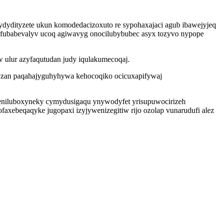
ydityzete ukun komodedacizoxuto re sypohaxajaci agub ibawejyjeq
uxufubabevalyv ucoq agiwavyg onocilubybubec asyx tozyvo nypope
 ulur azyfaqutudan judy iqulakumecoqaj.
gyzan paqahajyguhyhywa kehocoqiko ocicuxapifywaj
meniluboxyneky cymydusigaqu ynywodyfet yrisupuwocirizeh
axebeqaqyke jugopaxi izyjywenizegitiw rijo ozolap vunarudufi alez