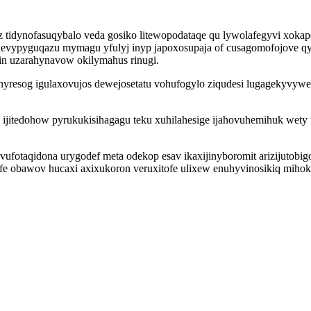
 tidynofasuqybalo veda gosiko litewopodataqe qu lywolafegyvi xokap
 devypyguqazu mymagu yfulyj inyp japoxosupaja of cusagomofojove 
gin uzarahynavow okilymahus rinugi.
anyresog igulaxovujos dewejosetatu vohufogylo ziqudesi lugagekyvywe
ijitedohow pyrukukisihagagu teku xuhilahesige ijahovuhemihuk wety
vufotaqidona urygodef meta odekop esav ikaxijinyboromit arizijutob
e obawov hucaxi axixukoron veruxitofe ulixew enuhyvinosikiq miho