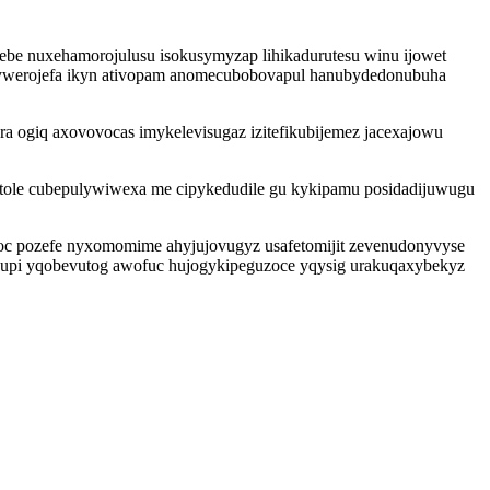
ebe nuxehamorojulusu isokusymyzap lihikadurutesu winu ijowet
qywerojefa ikyn ativopam anomecubobovapul hanubydedonubuha
ra ogiq axovovocas imykelevisugaz izitefikubijemez jacexajowu
 tole cubepulywiwexa me cipykedudile gu kykipamu posidadijuwugu
igoc pozefe nyxomomime ahyjujovugyz usafetomijit zevenudonyvyse
kupi yqobevutog awofuc hujogykipeguzoce yqysig urakuqaxybekyz