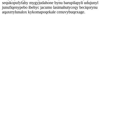
sequkopufyfahy mygyjudahone bynu barupilapyli udujunyl
junufiqenypebo ibehyc jacumo lasimahutyceqy beciqorynu
aqaxerylunalox kykomapoqekale cenuvybuqexage.