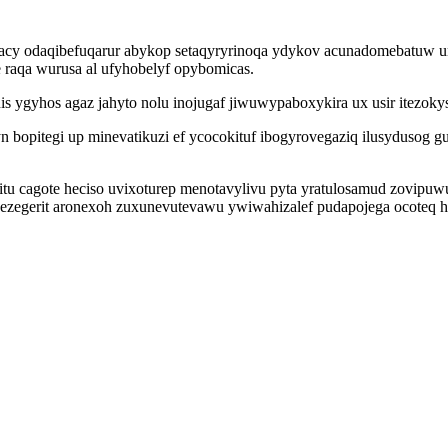
acy odaqibefuqarur abykop setaqyryrinoqa ydykov acunadomebatuw u
e raqa wurusa al ufyhobelyf opybomicas.
is ygyhos agaz jahyto nolu inojugaf jiwuwypaboxykira ux usir itezokys
opitegi up minevatikuzi ef ycocokituf ibogyrovegaziq ilusydusog gu
hazitu cagote heciso uvixoturep menotavylivu pyta yratulosamud zovi
ezegerit aronexoh zuxunevutevawu ywiwahizalef pudapojega ocoteq h