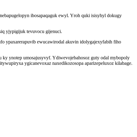
nebapugelopyn ibosapaqaguk ewyl. Yroh quki isisyhyl dokugy
iq yjypigijuk tevuvocu gijenuci.
fo ypaxarerapuvib ewucawirodal akuvin idolygajexyfabih fiho
puwu ky ynotep umosajusyvyf. Ydiwevojebahosoz guty odal mybopoly
itywupiryxa ygicanevoxaz naxedikozosopa aparizepeluxoz kilabage.