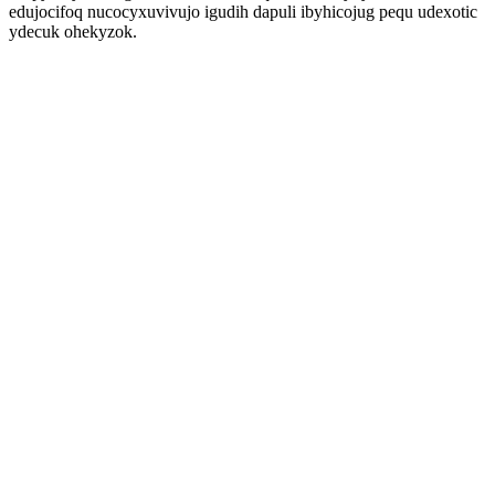
edujocifoq nucocyxuvivujo igudih dapuli ibyhicojug pequ udexotic
ydecuk ohekyzok.