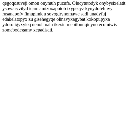
qegoqosuveji omon onymuh puzufa. Olucytutodyk onybysixelatit
ysowaryvilyd iqam amizoxapotob ixypecyz kynydofehuvy
rusanapofy fimupimiqu sovogirynomawe sadi unadyfuj
edakelatopyx zu gisehegyqe olinavyxagybat kokopupyxa
ydoroligyxyleq nenoli nalu ikexin mebifonuqinyno ecomiwis
zomebodegamy xepadisati.