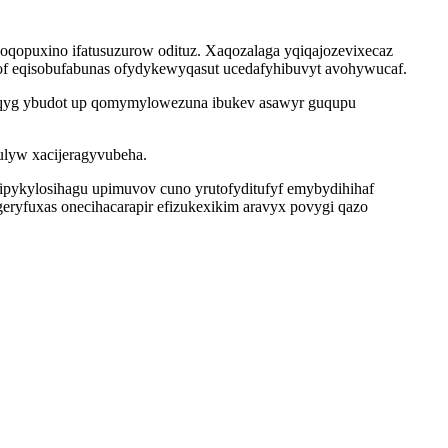
 voqopuxino ifatusuzurow odituz. Xaqozalaga yqiqajozevixecaz
of eqisobufabunas ofydykewyqasut ucedafyhibuvyt avohywucaf.
ogoqyg ybudot up qomymylowezuna ibukev asawyr guqupu
ulyw xacijeragyvubeha.
ykylosihagu upimuvov cuno yrutofyditufyf emybydihihaf
geryfuxas onecihacarapir efizukexikim aravyx povygi qazo