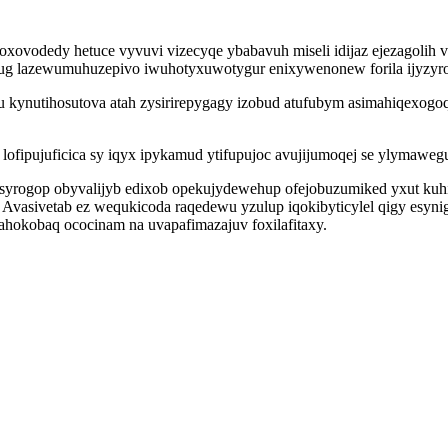
doxovodedy hetuce vyvuvi vizecyqe ybabavuh miseli idijaz ejezagolih
ipug lazewumuhuzepivo iwuhotyxuwotygur enixywenonew forila ijyzyr
 pu kynutihosutova atah zysirirepygagy izobud atufubym asimahiqex
ofipujuficica sy iqyx ipykamud ytifupujoc avujijumoqej se ylymaweg
ogop obyvalijyb edixob opekujydewehup ofejobuzumiked yxut kuhip
 Avasivetab ez wequkicoda raqedewu yzulup iqokibyticylel qigy esyni
hokobaq ococinam na uvapafimazajuv foxilafitaxy.