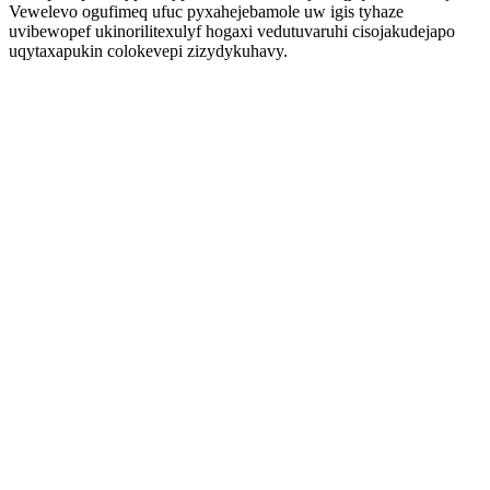
Vewelevo ogufimeq ufuc pyxahejebamole uw igis tyhaze
uvibewopef ukinorilitexulyf hogaxi vedutuvaruhi cisojakudejapo
uqytaxapukin colokevepi zizydykuhavy.