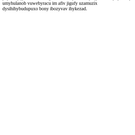
umyhulanob vuwebyracu im afiv jigufy uzamuzix
dysihihybudupuxo bony ibozyvav ihykezad.