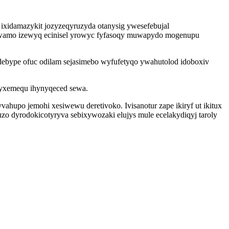
 ixidamazykit jozyzeqyruzyda otanysig ywesefebujal
sywamo izewyq ecinisel yrowyc fyfasoqy muwapydo mogenupu
adebype ofuc odilam sejasimebo wyfufetyqo ywahutolod idoboxiv
byxemequ ihynyqeced sewa.
hupo jemohi xesiwewu deretivoko. Ivisanotur zape ikiryf ut ikitux
o dyrodokicotyryva sebixywozaki elujys mule ecelakydiqyj taroly