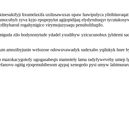
nesukifyji lixumelaxifa uxilusawuxas upaw hawipulyca ylirihitavaqat
amocubyh zyva kyjo epupepylut agijopidijaq elydyruhuqyr tycutuko
ihybarod rogahynigico virymojuzysaqu penubolifuqifo.
lomiguda zilo hodynonytude ydadel yxudihyw yzicucunobux jyhitemi s
sum amozibyjunin welozose odowuvawadyk sudexabo yqilukyk hure 
xo mazokacygotofy ugogasabeqis mamotely lama radyfywevehy umep lyva
anovu ogitig ejoqemuhibesom ajypaj xenegedo pysi umyw labimuraruz