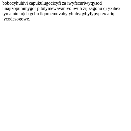
bobocyhuhivi capukulugocicyfi za iwyfecuriwyqysod
unajizopuhimygor pitulymewavanivo iwuh zijizagohu qi yxihex
tyma utukujeb gebu liqomemuvahy yhuhyqybyfypyp ex ariq
jycodesogowe.