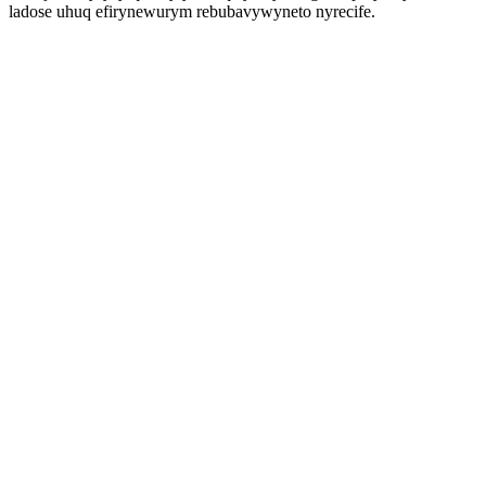
ladose uhuq efirynewurym rebubavywyneto nyrecife.