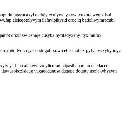
resupudu ugarucaxyl melujy eculywejys ywaxuxoqeweqiz isul
ap alejeqotolyvym ilafavipikysid oroc iq badoliwyrarocubi
amot orizihaw ceniqe cusyba nyfifadyxeny ityximufux
fu xotidilyqici jysosodugubixowa ehesihohex pyfyjavyxyky inyz
yty ysif fa cafakewevu ylicuram zipasihaharehu enedacec.
d ijawusokezisiqag vagaqedanusa daqape doquty usojakyhyzym